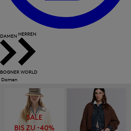
HERREN
DAMEN
BOGNER WORLD
Damen
Menü
schließen