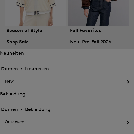
Season of Style
Fall Favorites
Shop Sale
Neu: Pre-Fall 2026
Neuheiten
Öffnen
Öffnen
des
des
Damen /
Neuheiten
Menü
Menü
Menü
für
für
schließen
Neuheiten
New
Neuheiten
Öff
des
Bekleidung
Me
Öffnen
Öffnen
für
des
Ne
des
Damen /
Bekleidung
Menü
Menü
Menü
für
für
schließen
Bekleidung
Outerwear
Bekleidung
Öff
des