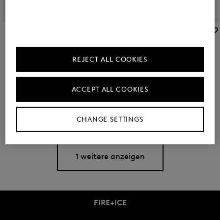
BOGNER
BOGNER
Rucksack Arolla Leon in Schwarz
Rucksack Verbier Play Maxi in Navy-Blau
350,00 €
130,00 €
REJECT ALL COOKIES
ACCEPT ALL COOKIES
Sie haben 8 von 9 Produkten angesehen
CHANGE SETTINGS
1 weitere anzeigen
FIRE+ICE