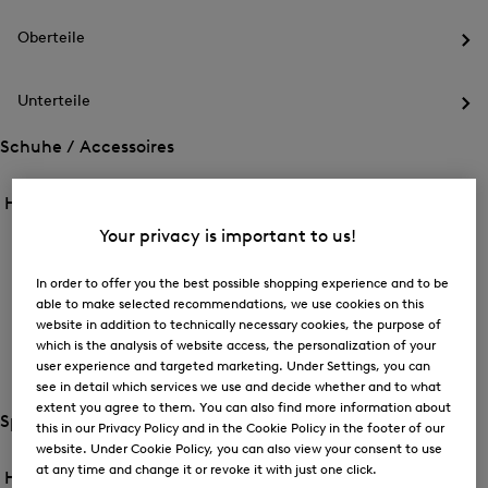
des
Me
Oberteile
für
Öff
Out
des
Me
Unterteile
für
Öff
Obe
des
Schuhe / Accessoires
Me
Öffnen
Öffnen
für
des
Unt
des
Herren /
Schuhe / Accessoires
Menü
Menü
Menü
für
für
Your privacy is important to us!
schließen
Schuhe
Schuhe
Schuhe
/
Öff
/
Accessoires
In order to offer you the best possible shopping experience and to be
des
Accessoires
able to make selected recommendations, we use cookies on this
Me
Taschen / Gepäck
für
website in addition to technically necessary cookies, the purpose of
Öff
Sch
which is the analysis of website access, the personalization of your
des
user experience and targeted marketing. Under Settings, you can
Me
Accessoires
für
see in detail which services we use and decide whether and to what
Öff
Tas
extent you agree to them. You can also find more information about
des
Sport
/
this in our Privacy Policy and in the Cookie Policy in the footer of our
Me
Gep
Öffnen
Öffnen
für
website. Under Cookie Policy, you can also view your consent to use
des
Acc
des
at any time and change it or revoke it with just one click.
Herren /
Sport
Menü
Menü