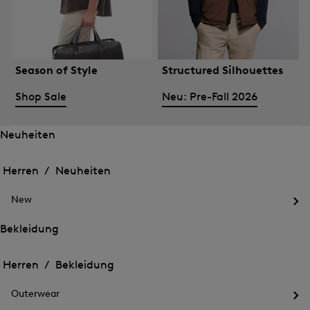
Season of Style
Structured Silhouettes
Shop Sale
Neu: Pre-Fall 2026
Neuheiten
Öffnen
Öffnen
des
des
Herren /
Neuheiten
Menü
Menü
Menü
für
für
schließen
Neuheiten
New
Neuheiten
Öff
des
Bekleidung
Me
Öffnen
Öffnen
für
des
Ne
des
Herren /
Bekleidung
Menü
Menü
Menü
für
für
schließen
Bekleidung
Outerwear
Bekleidung
Öff