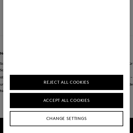
Schuhe für Herren
Neues von BOGNER auf Schritt und Tritt
Schuhe kann Mann praktisch nie genug haben. Wie gut, dass BOGNER Saison für
Saison neue Modelle präsentiert – wobei jedes Paar das Potenzial hat, zum
absoluten Favoriten zu werden.
Sneakers
sind nach wie vor besonders angesagt –
REJECT ALL COOKIES
und auch bei der Luxusmarke in vielen Varianten vertreten. Dabei garantiert jede
Neuheit für den Fuß Stilsicherheit auf allen Wegen.
ACCEPT ALL COOKIES
CHANGE SETTINGS