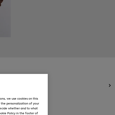
Öff
des
Me
ons, we use cookies on this
für
, the personalization of your
Ne
decide whether and to what
okie Policy in the footer of