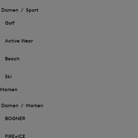
Öffnen
des
des
Damen /
Sport
Menü
Menü
Menü
für
für
schließen
Sport
Golf
Sport
Active Wear
Beach
Ski
Marken
Öffnen
Öffnen
des
des
Damen /
Marken
Menü
Menü
Menü
für
für
schließen
Marken
BOGNER
Marken
FIRE+ICE