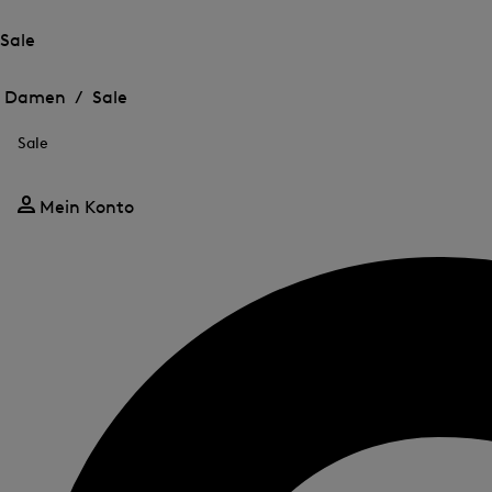
Sale
Öffnen
Öffnen
des
des
Damen /
Sale
Menü
Menü
Menü
für
für
schließen
Sale
Sale
Sale
Mein Konto