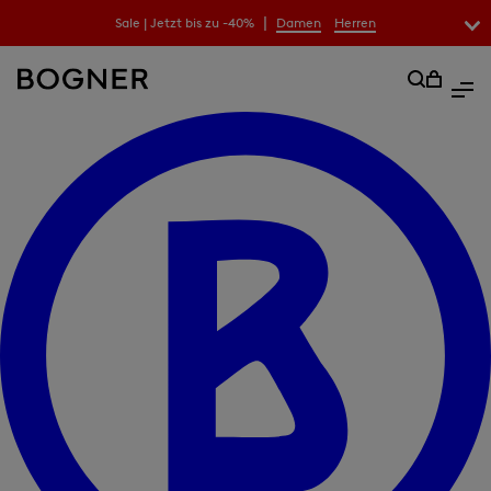
|
Sale | Jetzt bis zu -40%
Damen
Herren
überspringen