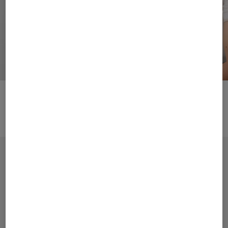
New Essentials
T-Shirts & Polo-Shirts
Pre-Fall 2026
Sundowner's Serenity
Inspiriert von der untergehenden Sommersonne
verbindet die Pre-Fall 2026 Kollektion dynamische
Texturen mit eleganter Sportlichkeit – perfekt für den