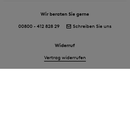
Wir beraten Sie gerne
00800 - 412 828 29
Schreiben Sie uns
Widerruf
Vertrag widerrufen
Nutzungsbedingungen
AGB
Datenschutz
Impressum
Cookie-Einstellungen
Barrierefreiheit
Land und Sprache:
Österreich (€) | Deutsch