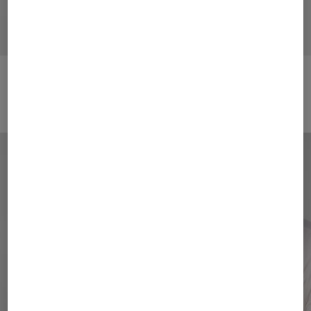
Step(s) into Sunshine
Schuhe