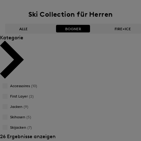
Ski Collection für Herren
ALLE
BOGNER
FIRE+ICE
Kategorie
Bestseller
Bestseller
Preis absteigend
Preis absteigend
Preis aufsteigend
Preis aufsteigend
Accessoires
(10)
Neuheiten
Neuheiten
First Layer
(2)
Jacken
(9)
Skihosen
(5)
Skijacken
(7)
26 Ergebnisse anzeigen