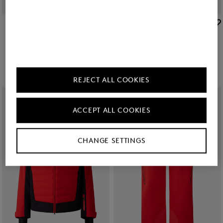
BOGNER SPORT
BOGNER SPORT
Sale
Skihose Thore in Schwarz
Sale
Ski-Steppjacke Blaine in Schwarz
489,00 €
695,00 €
979,00 €
1.395,00 €
REJECT ALL COOKIES
ACCEPT ALL COOKIES
CHANGE SETTINGS