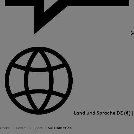
S
Land und Sprache
DE (€) 
Home
Herren
Sport
Ski Collection