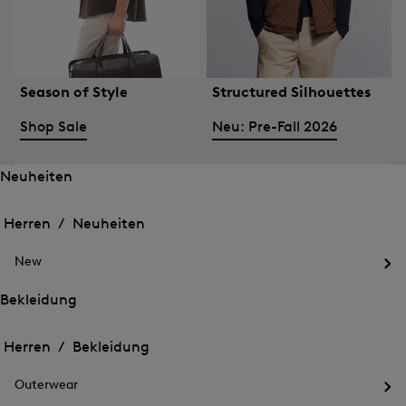
Season of Style
Structured Silhouettes
Shop Sale
Neu: Pre-Fall 2026
Neuheiten
Öffnen
Öffnen
des
des
Herren /
Neuheiten
Menü
Menü
Menü
für
für
schließen
Neuheiten
New
Neuheiten
Öff
des
Bekleidung
Me
Öffnen
Öffnen
für
des
Ne
des
Herren /
Bekleidung
Menü
Menü
Menü
für
für
schließen
Bekleidung
Outerwear
Bekleidung
Öff