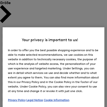
Größe
8
(2)
Verfeinern
nach
9
(2)
Your privacy is important to us!
Verfeinern
Größe:
nach
10
(1)
8
Verfeinern
Größe:
In order to offer you the best possible shopping experience and to be
nach
44
(2)
9
able to make selected recommendations, we use cookies on this
Verfeinern
Größe:
website in addition to technically necessary cookies, the purpose of
nach
46
(10)
10
Verfeinern
which is the analysis of website access, the personalization of your
Größe:
nach
48
(10)
44
user experience and targeted marketing. Under Settings, you can
Verfeinern
Größe:
see in detail which services we use and decide whether and to what
nach
50
(12)
46
extent you agree to them. You can also find more information about
Verfeinern
Größe:
this in our Privacy Policy and in the Cookie Policy in the footer of our
nach
52
(12)
48
website. Under Cookie Policy, you can also view your consent to use
Verfeinern
Größe:
at any time and change it or revoke it with just one click.
nach
54
(12)
50
Verfeinern
Größe:
nach
56
(9)
52
Privacy Policy
Legal Notice
Cookie Information
Verfeinern
Größe: